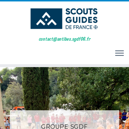
contact@antibes.sgdf06.fr
Skip
to
content
GROUPE SGDF